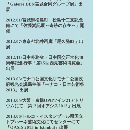
「Galerie DEN宮城合同グループ展」出
展
2012.01/宮城県松島町 松島十二支記念
館にて「佐藤嵩記展～奇跡の存在～」開
催
2012.07/東京都北井画廊「尾久発02」出
展
2012.11/日中外務省・日中国交正常化40
周年記念行事「第15回西湖芸術博覧会」
出展
2013.03/モナコ公国文化庁モナコ公国政
府観光会議局主催「モナコ・日本芸術祭
2013」出展
2013.05/大阪・京橋OPBツイン21アトリ
ウムにて「第13回オアシス2013」出展
2013.06/トルコ・イスタンブール県国立
トプハーネ芸術文化にてセンターにて
「OASIS 2013 in Istanbul」出展