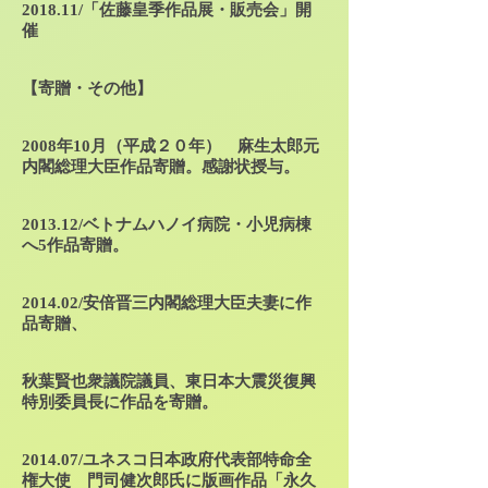
2018.11/「佐藤皇季作品展・販売会」開
催
【寄贈・その他】
2008年10月（平成２０年） 麻生太郎元
内閣総理大臣作品寄贈。感謝状授与。
2013.12/ベトナムハノイ病院・小児病棟
へ5作品寄贈。
2014.02/安倍晋三内閣総理大臣夫妻に作
品寄贈、
秋葉賢也衆議院議員、東日本大震災復興
特別委員長に作品を寄贈。
2014.07/ユネスコ日本政府代表部特命全
権大使 門司健次郎氏に版画作品「永久