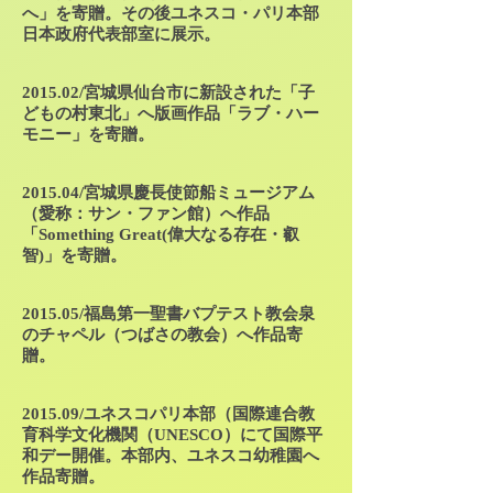
へ」を寄贈。その後ユネスコ・パリ本部
日本政府代表部室に展示。
2015.02/宮城県仙台市に新設された「子
どもの村東北」へ版画作品「ラブ・ハー
モニー」を寄贈。
2015.04/宮城県慶長使節船ミュージアム
（愛称：サン・ファン館）へ作品
「Something Great(偉大なる存在・叡
智)」を寄贈。
2015.05/福島第一聖書バプテスト教会泉
のチャペル（つばさの教会）へ作品寄
贈。
2015.09/ユネスコパリ本部（国際連合教
育科学文化機関（UNESCO）にて国際平
和デー開催。本部内、ユネスコ幼稚園へ
作品寄贈。