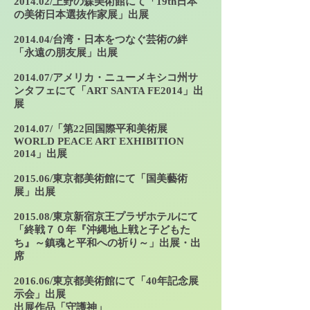
2014.02/上野の森美術館にて「19th日本
の美術日本選抜作家展」出展
2014.04/台湾・日本をつなぐ芸術の絆
「永遠の朋友展」出展
2014.07/アメリカ・ニューメキシコ州サ
ンタフェにて「ART SANTA FE2014」出
展
2014.07/「第22回国際平和美術展
WORLD PEACE ART EXHIBITION
2014」出展
2015.06/東京都美術館にて「国美藝術
展」出展
2015.08/東京新宿京王プラザホテルにて
「終戦７０年『沖縄地上戦と子どもた
ち』～鎮魂と平和への祈り～」出展・出
席
2016.06/東京都美術館にて「40年記念展
示会」出展
出展作品「守護神」