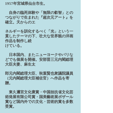
1957年宮城県仙台市生。
自身の臨死体験や「無限の叡智」との
つながりで生まれた『超次元アート』を
確立。天からのエ
ネルギーを訓化するべく「光」という一
貫したテーマの下、壮大な世界観の洋画
作品を制作し続
けている。
日本国内、またニューヨークやパリな
どでも個展を開催。安部晋三元内閣総理
大臣夫妻、麻生太
郎元内閣総理大臣、秋葉賢也衆議院議員
（元内閣総理大臣補佐官）へ作品を寄
贈。
東久邇宮文化褒賞・中国拮抗省文化芸
術発展有限公司賞・国美藝術展ボザール
賞など国内外での文化・芸術的賞を多数
受賞。