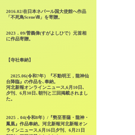
2016.02/在日本ネパール国大使館へ作品
「不死鳥SceneⅧ」を寄贈。
2023．09/菅義偉(すがよしひで）元首相
に作品寄贈。
【寺社奉納】
2025.0
6(令和7年）
『不動明王，龍神仙
台降臨』の作品を､奉納。
河北新報オンラインニュース,6月10日､
夕刊、6月30日､朝刊と三回掲載されまし
た。
2025．04(令和8年）/『勢至菩薩・龍神・
鳳凰』作品奉納。河北新報
河北新報オン
ラインニュース,6月16日夕刊、6月21日